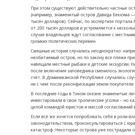
При этом существуют действительно частные ост
(например, знаменитый остров Давида Бекхэма — 
тысяч долларов). Сейчас, по экспертизе портала P
от 200 тысяч долларов и устремляется к несколь
случае владельцев ждут согласование с местным
громких политических перемен.
Смешные истории случались неоднократно: напри
необитаемый остров, но по закону все пляжи при
навещали местные рыбаки и детские экскурсии. 
после включения заповедника сменилось экологич
счёт. В Доминиканской Республике случались слу
ни с чем: после реконфискации земли покупатели
В последние годы в Тихом океане знаменитые ли
инвестировали в свои тропические уголки – но к
целой командой юристов и массой согласований 
Если всё же хочется попробовать себя в роли в
законодательством, проконсультироваться с юри
катастроф. Некоторые острова уже пострадали о