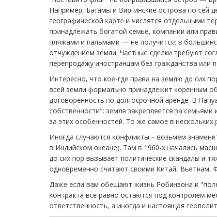
Например, Багамы и Виргинские острова по сей 
географической карте и числятся отдельными т
принадлежать богатой семье, компании или прави
пляжами и пальмами — не получится: в большинст
отчуждением земли. Частные сделки требуют сог
перепродажу иностранцам без гражданства или п
Интересно, что кое-где права на землю до сих п
всей земли формально принадлежит коренным об
договорённость по долгосрочной аренде. В Папу
собственности": земля закрепляется за семьями и
за этих особенностей. То же самое в нескольких
Иногда случаются конфликты – возьмём знаменит
в Индийском океане). Там в 1960-х начались ма
до сих пор вызывает политические скандалы и тя
одновременно считают своими Китай, Вьетнам, Ф
Даже если вам обещают жизнь Робинзона и "пол
контракта всё равно остаются под контролем мес
ответственность, а иногда и настоящая геополит