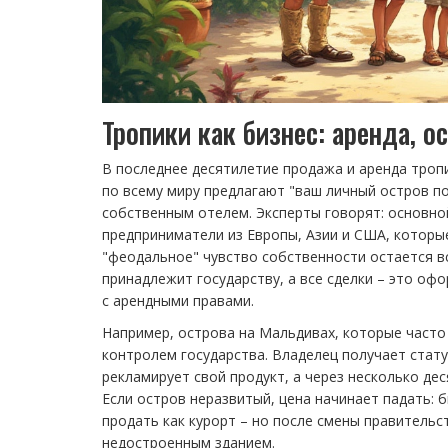
Тропики как бизнес: аренда, о
В последнее десятилетие продажа и аренда троп
по всему миру предлагают "ваш личный остров по
собственным отелем. Эксперты говорят: основн
предприниматели из Европы, Азии и США, которы
"феодальное" чувство собственности остается в
принадлежит государству, а все сделки – это о
с арендными правами.
Например, острова на Мальдивах, которые часто
контролем государства. Владелец получает стату
рекламирует свой продукт, а через несколько де
Если остров неразвитый, цена начинает падать: 
продать как курорт – но после смены правительст
недостроенным зданием.