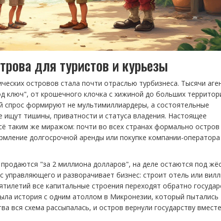
строва для туристов и курьезы
ических островов стала почти отраслью турбизнеса. Тысячи аге
д ключ", от крошечного клочка с хижиной до больших территор
ой спрос формируют не мультимиллиардеры, а состоятельные
е ищут тишины, приватности и статуса владения. Настоящее
сё таким же миражом: почти во всех странах формально остров
формление долгосрочной аренды или покупке компании-оператора
 продаются "за 2 миллиона долларов", на деле остаются под жё
с управляющего и разворачивает бизнес: строит отель или вилл
сятилетий все капитальные строения переходят обратно государ
была история с одним атоллом в Микронезии, который пытались
ва вся схема рассыпалась, и остров вернули государству вместе