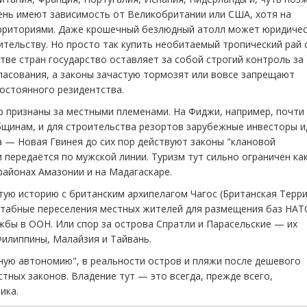
день имеют зависимость от Великобритании или США, хотя на
ерриториями. Даже крошечный безлюдный атолл может юридиче
тельству. Но просто так купить необитаемый тропический рай 
ве стран государство оставляет за собой строгий контроль за
ласования, а законы зачастую тормозят или вовсе запрещают
остоянного резидентства.
ор признаны за местными племенами. На Фиджи, например, почти
щинам, и для строительства резортов зарубежные инвесторы и
а — Новая Гвинея до сих пор действуют законы "клановой
 передаётся по мужской линии. Туризм тут сильно ограничен как
 районах Амазонии и на Мадагаскаре.
ую историю с британским архипелагом Чагос (Британская Терр
сштабные переселения местных жителей для размещения баз НАТ
жбы в ООН. Или спор за острова Спратли и Парасельские — их
илиппины, Малайзия и Тайвань.
ную автономию", в реальности остров и пляжи после дешевого
тных законов. Владение тут — это всегда, прежде всего,
ика.