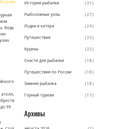
Петрова
История рыбалки
(31)
Рыболовные узлы
(27)
зурная
амом
Лодки и катера
(24)
ы. Ведь
ких
Путешествия
(23)
дских
Круизы
(22)
Снасти для рыбалки
(18)
Путешествия по России
(18)
ийского
Зимняя рыбалка
(18)
 атолл,
Горный туризм
(17)
обрести
 до 99
Архивы
и
августа 2026
(2)
же, США.