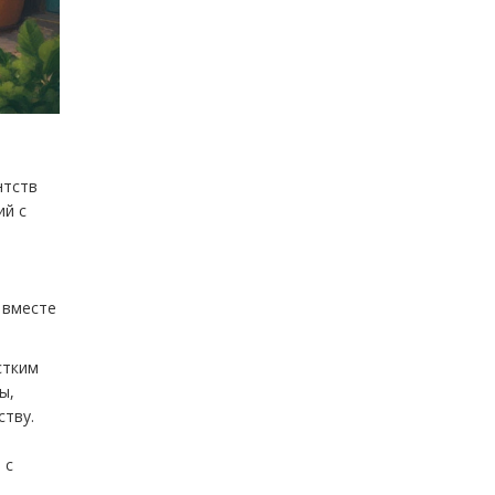
нтств
ий с
 вместе
стким
ы,
ству.
 с