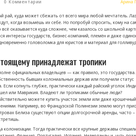
0 Комментарии
Арина 
ый рай, куда может сбежать от всего мира любой мечтатель. Ла
ждут, когда возьмёшь их себе. Но попробуй спросить, кому на с
о всё оказывается куда сложнее, чем казалось со школьной карт
тся интересы государств, бизнес-компаний, племён и даже одино
одновременно головоломка для юристов и материал для голливу
астоящему принадлежат тропики
полне официальных владельцев — как правило, это государства.
бственность бывших колониальных держав или получили статус
а. Если копнуть глубже, практически каждый райский уголок Инд
йшел или Маврикия. Владеют ли тропиками обычные люди?
ействительно можете купить участок земли или даже крошечный
ичениями. Например, во Французской Полинезии землю могут при
тровах Белиза существуют опции долгосрочной аренды, часто –
стретишь.
а колонизации. Тогда практически все крупные державы спешил
тания, Франция, Португалия, Испания, Нидерланды и, чуть поз