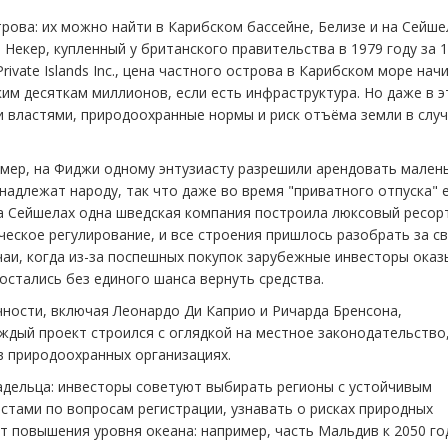
рова: их можно найти в Карибском бассейне, Белизе и на Сейше
Некер, купленный у британского правительства в 1979 году за 
rivate Islands Inc., цена частного острова в Карибском море нач
ким десяткам миллионов, если есть инфраструктура. Но даже в 
и властями, природоохранные нормы и риск отъёма земли в слу
мер, на Фиджи одному энтузиасту разрешили арендовать мален
надлежат народу, так что даже во время "приватного отпуска" 
На Сейшелах одна шведская компания построила люксовый ресорт
еское регулирование, и все строения пришлось разобрать за с
чаи, когда из-за поспешных покупок зарубежные инвесторы ока
 остались без единого шанса вернуть средства.
чности, включая Леонардо Ди Каприо и Ричарда Бренсона,
аждый проект строился с оглядкой на местное законодательство,
в природоохранных организациях.
ладельца: инвесторы советуют выбирать регионы с устойчивым
стами по вопросам регистрации, узнавать о рисках природных
т повышения уровня океана: например, часть Мальдив к 2050 го