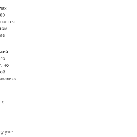
лах
180
инается
этом
чае
ький
его
, но
вой
зывались
 с
ду уже