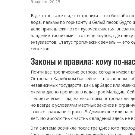
9 июля 2025
В детстве кажется, что тропики – это беззаботн
вода, пальмы по горизонту и белый песок будто 
деле принадлежит этот кусочек счастья: внезапн
владение тропиками – тот ещё клубок, где плету
энтузиастов. Статус тропических земель — это 
сюжетов.
Законы и правила: кому по-н
Почти все тропические острова сегодня имеют в
Острова в Карибском бассейне — в основном со
независимых государств, как Барбадос или Ямайк
океана давно прописан в кадастрах Мальдив, Се
Теоретически — да, на некоторых островах вы д
но всегда с условиями местных законов и огран
только граждане страны. В Доминикане или на ос
лет. Но абсолютных частных владений здесь не в
Эта система возникла после грандиозного период
"поставить флаг" на понравившийся остров — Бри