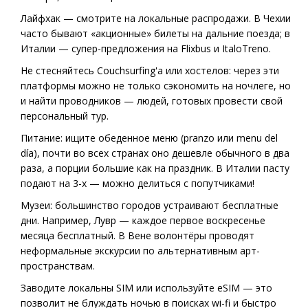
Лайфхак — смотрите на локальные распродажи. В Чехии
часто бывают «акционные» билеты на дальние поезда; в
Италии — супер-предложения на Flixbus и ItaloTreno.
Не стесняйтесь Couchsurfing'а или хостелов: через эти
платформы можно не только сэкономить на ночлеге, но
и найти проводников — людей, готовых провести свой
персональный тур.
Питание: ищите обеденное меню (pranzo или menu del
día), почти во всех странах оно дешевле обычного в два
раза, а порции большие как на праздник. В Италии пасту
подают на 3-х — можно делиться с попутчиками!
Музеи: большинство городов устраивают бесплатные
дни. Например, Лувр — каждое первое воскресенье
месяца бесплатный. В Вене волонтёры проводят
неформальные экскурсии по альтернативным арт-
пространствам.
Заводите локальны SIM или используйте eSIM — это
позволит не блуждать ночью в поисках wi-fi и быстро