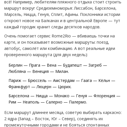
всё! Например, любителям пляжного отдыха стоит строить
маршрут вокруг Средиземноморья: Лиссабон, Барселона,
Марсель, Ницца, Генуя, Сплит, Афины. Поклонники истории
откроют новое на Балканах и в центральной Европе — тут
каждый городик хранит следы десятков народов.
Очень помогает сервис Rome2Rio — вбиваешь точки на
карте, и он показывает возможные маршруты: поезд,
автобус, самолёт или комбинацию. А вот реальные идеи
проверенного маршрута (для двух недель):
Берлин — Прага — Вена — Будапешт — Загреб —
Любляна — Венеция — Милан.
Париж — Брюссель — Амстердам — Гаага — Кёльн —
Франкфурт — Люцерн — Цюрих.
Барселона — Ницца — Монако — Генуя — Флоренция —
Рим — Неаполь — Салерно — Палермо.
Если маршрут длиннее месяца, советую выбирать каркасно:
2 ядра (Запад – Восток, Юг – Север), соединять их
промежуточными городами и не бояться спонтанных