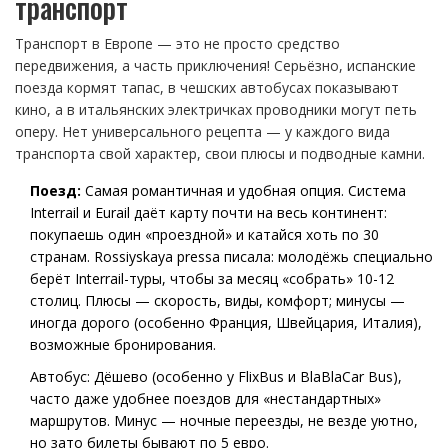
транспорт
Транспорт в Европе — это не просто средство
передвижения, а часть приключения! Серьёзно, испанские
поезда кормят тапас, в чешских автобусах показывают
кино, а в итальянских электричках проводники могут петь
оперу. Нет универсального рецепта — у каждого вида
транспорта свой характер, свои плюсы и подводные камни.
Поезд:
Самая романтичная и удобная опция. Система
Interrail и Eurail даёт карту почти на весь континент:
покупаешь один «проездной» и катайся хоть по 30
странам. Rossiyskaya pressa писала: молодёжь специально
берёт Interrail-туры, чтобы за месяц «собрать» 10-12
столиц. Плюсы — скорость, виды, комфорт; минусы —
иногда дорого (особенно Франция, Швейцария, Италия),
возможные бронирования.
Автобус: Дёшево (особенно у FlixBus и BlaBlaCar Bus),
часто даже удобнее поездов для «нестандартных»
маршрутов. Минус — ночные переезды, не везде уютно,
но зато билеты бывают по 5 евро.