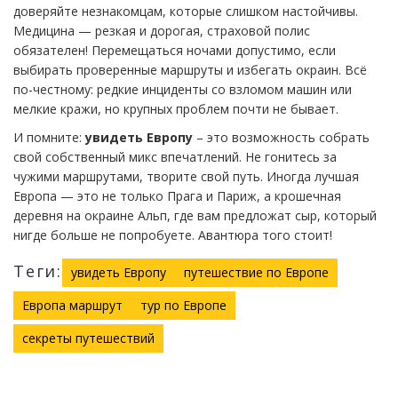
доверяйте незнакомцам, которые слишком настойчивы.
Медицина — резкая и дорогая, страховой полис
обязателен! Перемещаться ночами допустимо, если
выбирать проверенные маршруты и избегать окраин. Всё
по-честному: редкие инциденты со взломом машин или
мелкие кражи, но крупных проблем почти не бывает.
И помните:
увидеть Европу
– это возможность собрать
свой собственный микс впечатлений. Не гонитесь за
чужими маршрутами, творите свой путь. Иногда лучшая
Европа — это не только Прага и Париж, а крошечная
деревня на окраине Альп, где вам предложат сыр, который
нигде больше не попробуете. Авантюра того стоит!
Теги:
увидеть Европу
путешествие по Европе
Европа маршрут
тур по Европе
секреты путешествий