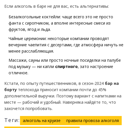
Если алкоголь в баре не для вас, есть альтернативы:
Безалкогольные коктейли: чаще всего это не просто
фанта с сиропчиком, а вполне интересные смеси из
фруктов, ягод и льда.
Чайные церемонии: некоторые компании проводят
вечерние чаепития с десертами, где атмосфера ничуть не
менее расслабляющая.
Массажи, сауны или просто ночные посиделки на палубе
под музыку — ни капли
спиртного
, зато настроение
отличное.
Кстати, по опыту путешественников, в сезон-2024
бар на
борту
теплохода приносит компании почти до 45%
дополнительной выручки. Поэтому вариант с напитками на
месте — рабочий и удобный. Наверняка найдёте то, что
захочется попробовать.
Теги:
алкоголь на круизе
правила провоза алкоголя