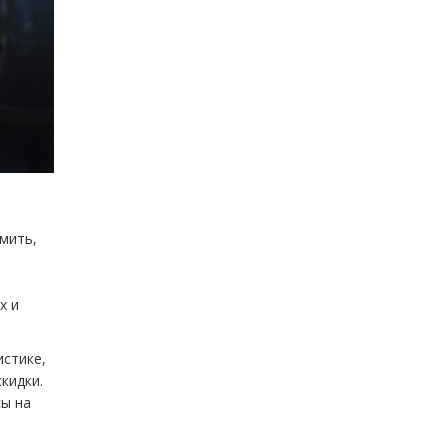
мить,
х и
истике,
кидки.
сы на