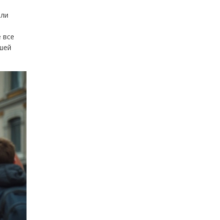
или
 все
шей