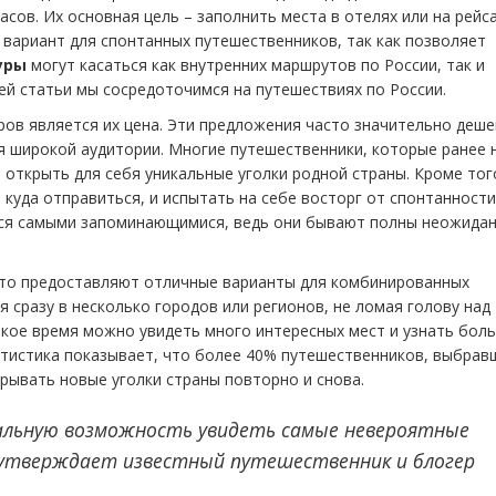
асов. Их основная цель – заполнить места в отелях или на рейса
вариант для спонтанных путешественников, так как позволяет
уры
могут касаться как внутренних маршрутов по России, так и
ей статьи мы сосредоточимся на путешествиях по России.
ов является их цена. Эти предложения часто значительно деш
ля широкой аудитории. Многие путешественники, которые ранее 
 открыть для себя уникальные уголки родной страны. Кроме тог
уда отправиться, и испытать на себе восторг от спонтанности
ся самыми запоминающимися, ведь они бывают полны неожида
то предоставляют отличные варианты для комбинированных
 сразу в несколько городов или регионов, не ломая голову над
ткое время можно увидеть много интересных мест и узнать бол
татистика показывает, что более 40% путешественников, выбрав
рывать новые уголки страны повторно и снова.
альную возможность увидеть самые невероятные
- утверждает известный путешественник и блогер