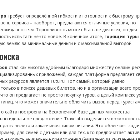
ура
требует определённой гибкости и готовности к быстрому п
овень сервиса – наоборот, предлагаются отличные условия, но
ожиданностям. Торопливость может быть не для всех, но для
ость испытать нечто новое. В конечном итоге,
горящие туры
ую землю за минимальные деньги и с максимальной выгодой.
оиска
ров
стал как никогда удобным благодаря множеству онлайн-рес
пециализированных приложений, каждая платформа предлагает с
ых ресурсов является Tutu.ru. Тот самый, который давно
олько в поиске дешёвых билетов, но и в организации всего пр
 что он предлагает не просто покупку туров, а целый комплекс ус
тиниц, что может значительно облегчить вызов перед туристам
того сайта построена на бесконечной базе данных множества
ьно идеальное предложение. Travelata выделяется возможност
 даты вылета и заканчивая типом питания. Это облегчает зада
ример, для семей с детьми или для тех, кто предпочитает акти
яет находить уникальные предложения буквально за считанные м