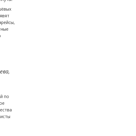
шёвых
оявят
арейсы,
тные
о
ева,
й по
ое
чества
ристы