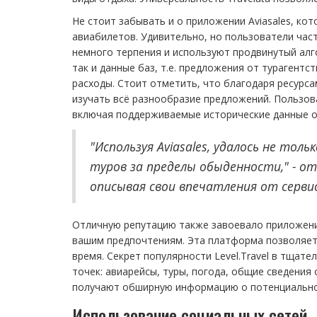
Не стоит забывать и о приложении Aviasales, к
авиабилетов. Удивительно, но пользователи час
немного терпения и используют продвинутый алго
так и данные баз, т.е. предложения от турагент
расходы. Стоит отметить, что благодаря ресурса
изучать всё разнообразие предложений. Пользо
включая поддерживаемые исторические данные о
"Используя Aviasales, удалось не то
туров за пределы обыденности," - о
описывая свои впечатления от сервис
Отличную репутацию также завоевало приложение
вашим предпочтениям. Эта платформа позволяет
время. Секрет популярности Level.Travel в тщат
точек: авиарейсы, туры, погода, общие сведения
получают обширную информацию о потенциально
Использование социальных сетей