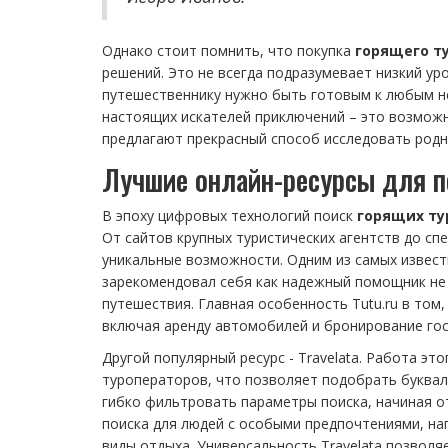
Однако стоит помнить, что покупка
горящего т
решений. Это не всегда подразумевает низкий ур
путешественнику нужно быть готовым к любым не
настоящих искателей приключений – это возможн
предлагают прекрасный способ исследовать родн
Лучшие онлайн-ресурсы для п
В эпоху цифровых технологий поиск
горящих ту
От сайтов крупных туристических агентств до с
уникальные возможности. Одним из самых известн
зарекомендовал себя как надежный помощник не т
путешествия. Главная особенность Tutu.ru в том,
включая аренду автомобилей и бронирование гос
Другой популярный ресурс - Travelata. Работа э
туроператоров, что позволяет подобрать буквал
гибко фильтровать параметры поиска, начиная от
поиска для людей с особыми предпочтениями, нап
виды отдыха. Универсальность Travelata позвол