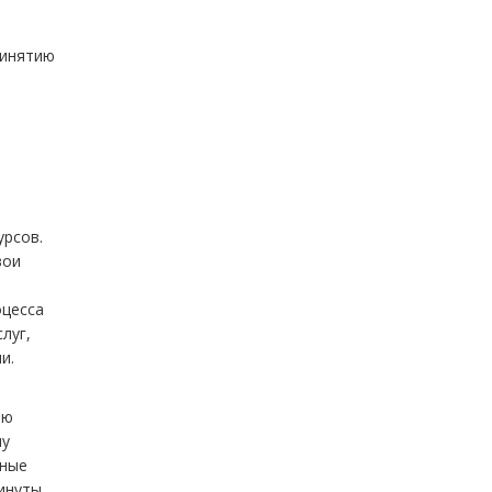
ринятию
урсов.
вои
оцесса
луг,
и.
ью
чу
вные
инуты.