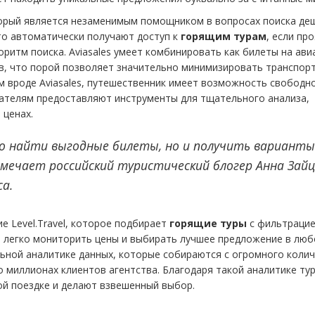
оторый является незаменимым помощником в вопросах поиска де
то автоматически получают доступ к
горящим турам
, если пр
ритм поиска. Aviasales умеет комбинировать как билеты на ави
ств, что порой позволяет значительно минимизировать транспор
м вроде Aviasales, путешественник имеет возможность свободн
вателям предоставляют инструменты для тщательного анализа,
 ценах.
лько найти выгодные билеты, но и получить варианты
тмечает российский туристический блогер Анна Зайц
а.
 Level.Travel, которое подбирает
горящие туры
с фильтрацие
 легко мониторить цены и выбирать лучшее предложение в люб
ельной аналитике данных, которые собираются с огромного коли
 о миллионах клиентов агентства. Благодаря такой аналитике ту
й поездке и делают взвешенный выбор.