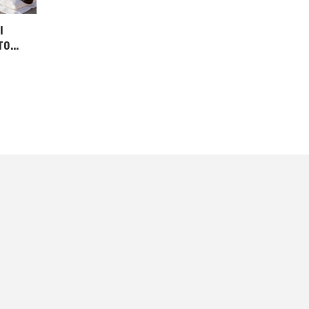
ы
го
ного