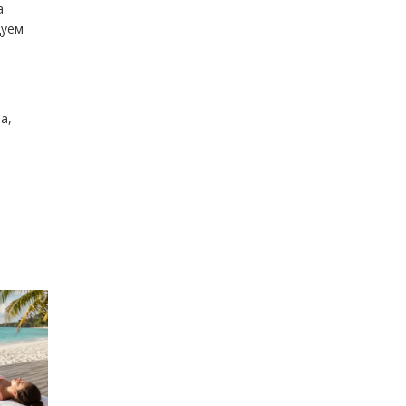
а
дуем
а,