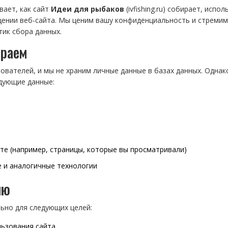
ает, как сайт
Идеи для рыбаков
(ivfishing.ru) собирает, испол
нии веб-сайта. Мы ценим вашу конфиденциальность и стремим
тик сбора данных.
ираем
ователей, и мы не храним личные данные в базах данных. Однак
дующие данные:
те (например, страницы, которые вы просматривали)
 и аналогичные технологии
ию
ьно для следующих целей:
льзования сайта