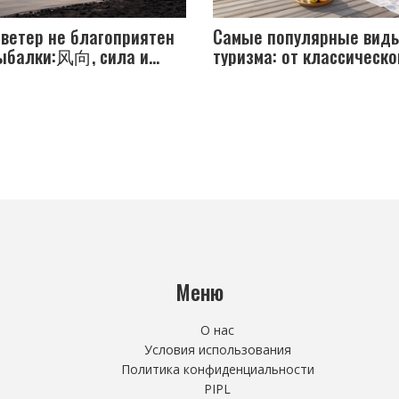
 ветер не благоприятен
Самые популярные вид
ыбалки:风向, сила и
туризма: от классическо
вление
пляжного до экстремаль
Меню
О нас
Условия использования
Политика конфиденциальности
PIPL