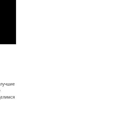
 лучшие
е
делимся