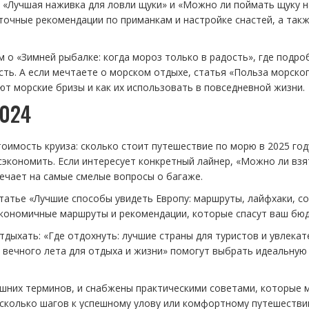
а: «Лучшая наживка для ловли щуки» и «Можно ли поймать щуку н
точные рекомендации по приманкам и настройке снастей, а так
 о «Зимней рыбалке: когда мороз только в радость», где подро
ть. А если мечтаете о морском отдыхе, статья «Польза морско
ют морские бризы и как их использовать в повседневной жизни.
2024
тоимость круиза: сколько стоит путешествие по морю в 2025 год
 сэкономить. Если интересует конкретный лайнер, «Можно ли вз
вечает на самые смелые вопросы о багаже.
татье «Лучшие способы увидеть Европу: маршруты, лайфхаки, с
кономичные маршруты и рекомендации, которые спасут ваш бю
отдыхать: «Где отдохнуть: лучшие страны для туристов и увлека
ы вечного лета для отдыха и жизни» помогут выбрать идеальную
ишних терминов, и снабжены практическими советами, которые
несколько шагов к успешному улову или комфортному путешестви