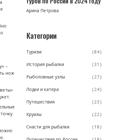
туров по России в 2024 году
а
же
Арина Петрова
бно
Категории
го
Туризм
(84)
История рыбалки
(31)
у» –
ять нож
Рыболовные узлы
(27)
Лодки и катера
(24)
оветы»
джет.
Путешествия
(23)
тельные
 точку
Круизы
(22)
Снасти для рыбалки
(18)
 можно
ю.
Путешествия по России
(18)