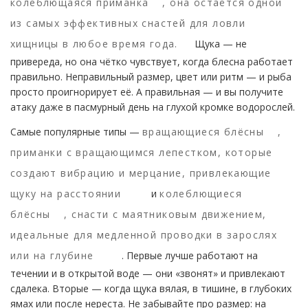
колеблющаяся приманка
, она остаётся одной
из самых эффективных снастей для ловли
хищницы в любое время года.
Щука — не
привереда, но она чётко чувствует, когда блесна работает
правильно. Неправильный размер, цвет или ритм — и рыба
просто проигнорирует её. А правильная — и вы получите
атаку даже в пасмурный день на глухой кромке водорослей.
Самые популярные типы —
вращающиеся блёсны
,
приманки с вращающимся лепестком, которые
создают вибрацию и мерцание, привлекающие
щуку на расстоянии
и
колеблющиеся
блёсны
,
снасти с маятниковым движением,
идеальные для медленной проводки в зарослях
или на глубине
. Первые лучше работают на
течении и в открытой воде — они «звонят» и привлекают
сдалека. Вторые — когда щука вялая, в тишине, в глубоких
ямах или после нереста. Не забывайте про размер: на