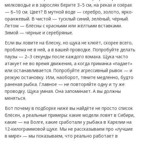
мелководье и в зарослях берите 3–5 см, на реках и озёрах
— 6–10 см. Цвет? В мутной воде — серебро, золото, ярко-
оранжевый. В чистой — тусклый синий, зелёный, чёрный.
Летом — блёсны с красными или жёлтыми вставками.
Зимой — чёрные и серебряные.
Если вы ловите на блесну, но щука не клюёт, скорее всего,
проблема не в ней, а в вашей проводке. Попробуйте делать
паузы — 2–3 секунды после каждого взмаха. Щука часто
атакует не во время движения, а когда приманка «падает»
или останавливается. Попробуйте агрессивный рывок — и
резкую остановку. Или, наоборот, тяните медленно, будто
раненая рыбка. Главное — не повторяйте одну и ту же
проводку. Щука умная. Она запоминает. А вы должны
меняться.
Вот почему в подборке ниже вы найдёте не просто список
блёсен, а реальные примеры: какие модели ловят в Сибири,
какие — на Волге, какие сработали у рыбака в Карелии на
12-килограммовой щуке. Мы не рассказываем про «лучшие
в мире» — мы показываем, что реально работает в