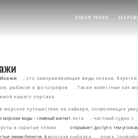
ЛОВЛЯ РАКОВ
ЗАПРЕЩ
зажи
ейзажи
,
это завораживающие виды океана, берегов
тов, рыбаков и фотографов
. Также известные как
мо
темой нашего портала.
е морское путешествие на лайнере, позволяющее уви
ые морские виды – главный магнит.
яхта
,
частный судно с
ухты и скрытые пляжи
открывает доступ к тем уголкам
стые линии берегов. А
морская рыбалка
,
поиск трофей