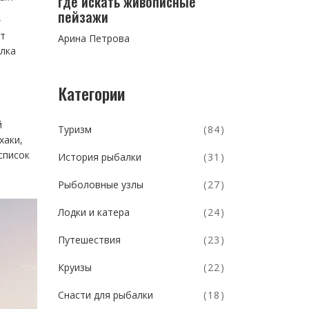
где искать живописные
пейзажи
,
ет
Арина Петрова
алка
Категории
й
Туризм
(84)
хаки,
список
История рыбалки
(31)
Рыболовные узлы
(27)
Лодки и катера
(24)
Путешествия
(23)
Круизы
(22)
Снасти для рыбалки
(18)