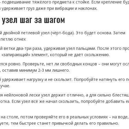
 – подвешивание тяжёлого предмета к стойке. Если крепление бу
 удерживает груз даже при вибрации и наклонах.
узел шаг за шагом
й двойной петлевой узел (чёрт-бода). Это будет основа. Затем
 петлю отнex
 ветки два‑три раза, удерживая узел пальцами. После этого пр
я «запирающий» элемент, который не даёт скольжению.
улся ровно. Проверьте, нет ли свободных концов – они могут ос
т, оставив минимум 2‑3 мм лишнего.
 удерживает нагрузку и не скользит. Попробуйте натянуть его 
учае.
я нейлоновой лески узел держит отлично, а для сильно блестя
тка. Если узел всё же начал скользить, попробуйте добавить 
на столе, потом проверяйте его в реальных условиях – на воде,
зуете, тем быстрее станет привычкой делать его правильно.