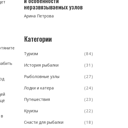
и особенности
дет
неразвязываемых узлов
Арина Петрова
Категории
отяните
Туризм
(84)
лабить
История рыбалки
(31)
Рыболовные узлы
(27)
под
Лодки и катера
(24)
щей
Путешествия
(23)
ещё
Круизы
(22)
 в
Снасти для рыбалки
(18)