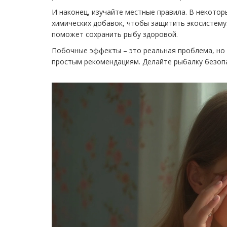
И наконец, изучайте местные правила. В некото
химических добавок, чтобы защитить экосистему.
поможет сохранить рыбу здоровой.
Побочные эффекты – это реальная проблема, но 
простым рекомендациям. Делайте рыбалку безопас