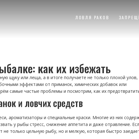
ЛОВЛЯ РАКОВ
ЗАПРЕЩ
балке: как их избежать
ую щуку или леща, а в итоге получаете не только плохой улов, 
обочными эффектами от приманок, химических добавок или
ерём самые частые проблемы и посмотрим, как их предотвратить
нок и ловчих средств
и, ароматизаторы и специальные краски. Многие из них содер
вать у рыбы стресс, снижение аппетита и даже отравление. Ес
т не только цельную рыбу, но и мелкую, которая быстро заедае