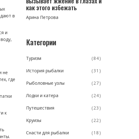
вызывает жжение в глазах и
как этого избежать
ных
адают в
Арина Петрова
ся и
Категории
 воду,
Туризм
(84)
История рыбалки
(31)
и не
ех, где
Рыболовные узлы
(27)
Лодки и катера
(24)
статки
Путешествия
(23)
и к
Круизы
(22)
ть
Снасти для рыбалки
(18)
анты.