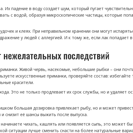
. Их падение в воду создаёт шум, который пугает чувствитель
вать с водой, образуя микроскопические частицы, которые поп
 удочек и клеях. При неправильном хранении они могут испарять
дражение у людей с аллергией. И к тому же, если лак попадает в
от нежелательных последствий
риманки. Живой червь, насекомые, небольшие рыбки – они почт
зуете искусственные приманки, проверяйте состав: избегайте т
льные красители.
ода. Это не только продлевает их срок службы, но и удаляет о
лишком большая дозировка привлекает рыбу, но и может привест
 и снизит её шансы выжить после выпуска.
 начинаете чихать, кашлять или появляется сыпь, это может бы
акой ситуации лучше сменить снасти на более натуральные вари