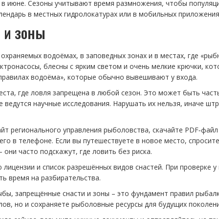
 – в июне. Сезоны учитывают время размножения, чтобы популяц
лендарь в местных гидролокатурах или в мобильных приложения
 и зоны
 охраняемых водоёмах, в заповедных зонах и в местах, где «рыб
ктронасосы, блесны с ярким светом и очень мелкие крючки, ко
«правилах водоёма», которые обычно вывешивают у входа.
ста, где ловля запрещена в любой сезон. Это может быть часть
де ведутся научные исследования. Нарушать их нельзя, иначе шт
сайт регионального управления рыболовства, скачайте PDF‑файл
его в телефоне. Если вы путешествуете в новое место, спросите
 они часто подскажут, где ловить без риска.
 лицензии и список разрешённых видов снастей. При проверке у 
ить время на разбирательства.
рыбы, запрещённые снасти и зоны – это фундамент правил рыбалк
лов, но и сохраняете рыболовные ресурсы для будущих поколени