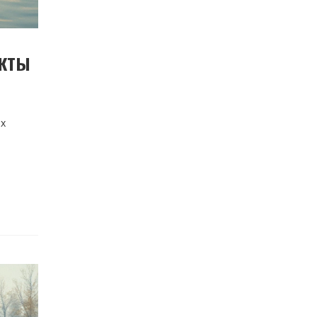
акты
ых