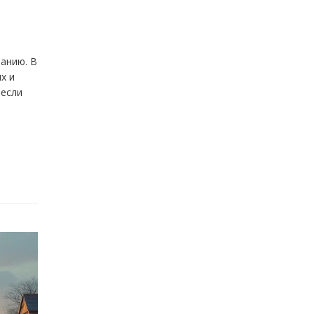
анию. В
х и
 если