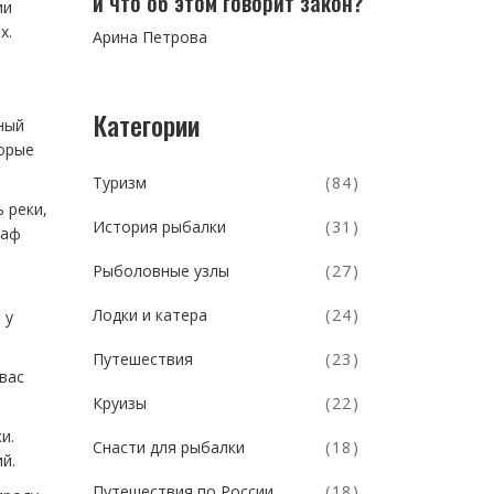
и что об этом говорит закон?
ии
х.
Арина Петрова
Категории
ный
торые
Туризм
(84)
 реки,
История рыбалки
(31)
раф
Рыболовные узлы
(27)
Лодки и катера
(24)
 у
Путешествия
(23)
вас
Круизы
(22)
и.
Снасти для рыбалки
(18)
й.
Путешествия по России
(18)