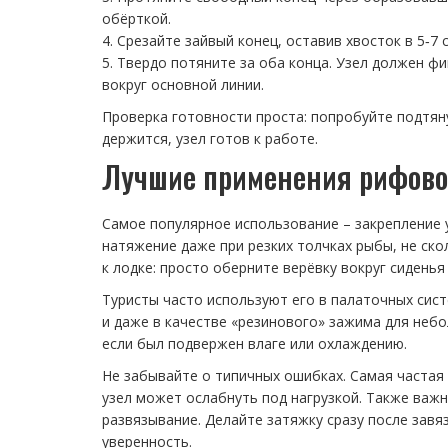
обёрткой.
4. Срезайте зайвый конец, оставив хвосток в 5‑7 
5. Твердо потяните за оба конца. Узел должен ф
вокруг основной линии.
Проверка готовности проста: попробуйте подтяну
держится, узел готов к работе.
Лучшие применения рифовог
Самое популярное использование – закрепление 
натяжение даже при резких толчках рыбы, не ско
к лодке: просто оберните верёвку вокруг сидень
Туристы часто используют его в палаточных сист
и даже в качестве «резинового» зажима для небо
если был подвержен влаге или охлаждению.
Не забывайте о типичных ошибках. Самая частая 
узел может ослабнуть под нагрузкой. Также важн
развязывание. Делайте затяжку сразу после завя
уверенность.