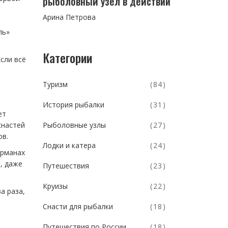
рыболовный узел в действии
Арина Петрова
ль»
Категории
сли всё
Туризм
(84)
История рыбалки
(31)
ет
Рыболовные узлы
(27)
снастей
ов.
Лодки и катера
(24)
арманах
, даже
Путешествия
(23)
Круизы
(22)
а раза,
Снасти для рыбалки
(18)
Путешествия по России
(18)