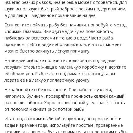
избегая резких рывков, иначе рыба может оторваться. Для
щуки используют быстрый заброс с резким подергиванием,
а для леща – медленное покачивание на дне.
Если хотите поймать рыбу без наживки, попробуйте метод
«поймай глазами». Выводите удочку на поверхность,
наблюдая за всплесками и тенью в воде. Часто рыба
проявляет себя в виде небольших волн, и в этот момент
можно быстро закинуть лёгкую приманку.
На зимней рыбалке полезно использовать подледные
ловушки: ставьте живца в маленькую коробочку и держите
её вблизи дна. Рыба часто поднимается к живцу, а вы
ловите её на лёгкую поплавочную удочку.
Не забывайте о безопасности. При работе с узлами,
например, булинем, проверяйте прочность связей каждый
раз после заброса. Хорошо завязанный узел спасёт снасть
от поломки и снизит риск потери рыбы.
Итак, подытожим: выбирайте приманку по прозрачности
воды и времени года, используйте простые, проверенные
техники, а главное – будьте внимательны к реакциям рыбы.