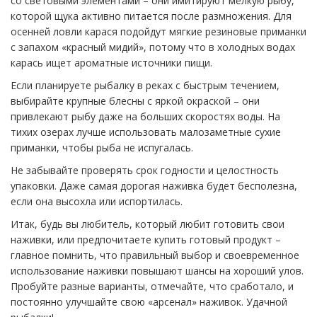
со световыми элементами – они имитируют мелкую рыбу,
которой щука активно питается после размножения. Для
осенней ловли карася подойдут мягкие резиновые приманки
с запахом «красный мидий», потому что в холодных водах
карась ищет ароматные источники пищи.
Если планируете рыбалку в реках с быстрым течением,
выбирайте крупные блесны с яркой окраской – они
привлекают рыбу даже на больших скоростях воды. На
тихих озерах лучше использовать малозаметные сухие
приманки, чтобы рыба не испугалась.
Не забывайте проверять срок годности и целостность
упаковки. Даже самая дорогая наживка будет бесполезна,
если она высохла или испортилась.
Итак, будь вы любитель, который любит готовить свои
наживки, или предпочитаете купить готовый продукт –
главное помнить, что правильный выбор и своевременное
использование наживки повышают шансы на хороший улов.
Пробуйте разные варианты, отмечайте, что сработало, и
постоянно улучшайте свою «арсенал» наживок. Удачной