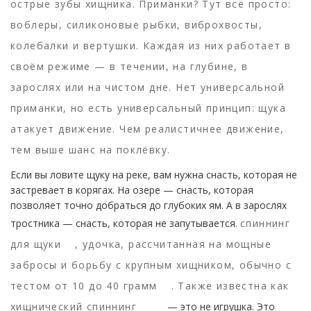
острые зубы хищника. Приманки? Тут всё просто:
воблеры, силиконовые рыбки, виброхвосты,
колебалки и вертушки. Каждая из них работает в
своём режиме — в течении, на глубине, в
зарослях или на чистом дне. Нет универсальной
приманки, но есть универсальный принцип: щука
атакует движение. Чем реалистичнее движение,
тем выше шанс на поклёвку.
Если вы ловите щуку на реке, вам нужна снасть, которая не
застревает в корягах. На озере — снасть, которая
позволяет точно добраться до глубоких ям. А в зарослях
тростника — снасть, которая не запутывается.
спиннинг
для щуки
,
удочка, рассчитанная на мощные
забросы и борьбу с крупным хищником, обычно с
тестом от 10 до 40 грамм
. Также известна как
хищнический спиннинг
— это не игрушка. Это