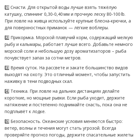
1️⃣ Снасти. Для открытой воды лучше взять тяжёлую
катушку, спиннинг 0,30‑0,40 мм и прочную леску 80‑100 lb.
При ловле на живца используйте крупные блесна‑крючки, а
для поверхностных приманок — лёгкие воблеры.
2️⃣ Прикормка. Морской плавучий корм, содержащий мелкую
рыбу и кальмары, работает лучше всего. Добавьте немного
морской соли и небольшую дозу ароматизаторов – рыба
почувствует запах за сотни метров.
3️⃣ Время суток. На рассвете и закате большинство видов
выходят на охоту. Это отличный момент, чтобы запустить
наживку в тени подводных скал.
4️⃣ Техника. При ловле на дальних дистанциях делайте
короткие, но мощные рывки. Если рыба уходит, держите
натяжение и постепенно поднимайте снасть, пока она не
подплывёт к лодке.
5️⃣ Безопасность. Океанские условия меняются быстро:
ветер, волны и течения могут стать угрозой. Всегда
проверяйте прогноз погоды, держите спасательные жилеты