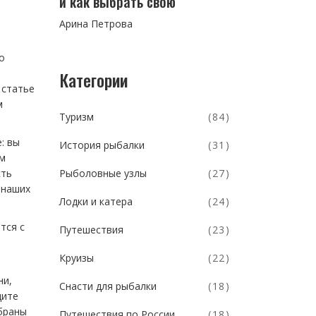
и как выбрать свою
Арина Петрова
о
Категории
 статье
м
Туризм
(84)
: вы
История рыбалки
(31)
зм
Рыболовные узлы
(27)
сть
 наших
Лодки и катера
(24)
тся с
Путешествия
(23)
Круизы
(22)
ни,
Снасти для рыбалки
(18)
дите
браны
Путешествия по России
(18)