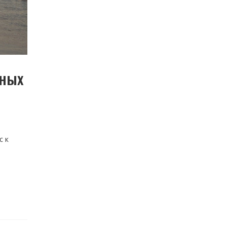
ьных
с к