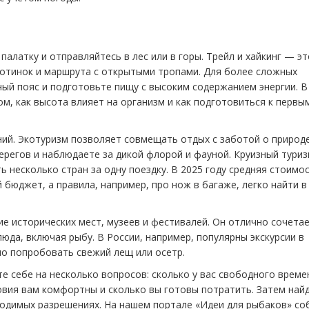
 палатку и отправляйтесь в лес или в горы. Трейл и хайкинг — эт
ботинок и маршрута с открытыми тропами. Для более сложных
ный пояс и подготовьте пищу с высоким содержанием энергии. В
ом, как высота влияет на организм и как подготовиться к первы
ий. Экотуризм позволяет совмещать отдых с заботой о природе
берегов и наблюдаете за дикой флорой и фауной. Круизный тури
ь несколько стран за одну поездку. В 2025 году средняя стоимо
бюджет, а правила, например, про нож в багаже, легко найти в
е исторических мест, музеев и фестивалей. Он отлично сочетае
юда, включая рыбу. В России, например, популярны экскурсии в
о попробовать свежий лещ или осетр.
 себе на несколько вопросов: сколько у вас свободного време
ловия вам комфортны и сколько вы готовы потратить. Затем най
одимых разрешениях. На нашем портале «Идеи для рыбаков» со