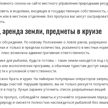
ловного сезона на сайте местного управления природными ресу
овить в водоёмах, входящих в государственную собственность,
 или в местном отделении. Без пропуска вас могут оштрафоват
ать.
, аренда земли, предметы в круизе
го обсуждения. По новому Положению о ловле раков, разрешено
ах и только в пределах количества, указанного в местных норм
й, плюс возможна административная ответственность.
ике для рыбалки, будьте готовы – такие земли находятся под с
 или экологических программ, а обычным туристам доступ закр
ти к уголовной ответственности.
можно брать в круиз. На лайнерах популярных операторов запре
иды снастей. Нарушив правило, вы не только рискуете получит
ё в порту. Лучше заранее уточнить список разрешённых вещей.
те пропуск, соблюдайте лимиты и уточняйте ограничения перед
природу и сможете полностью наслаждаться рыбалкой без лишн