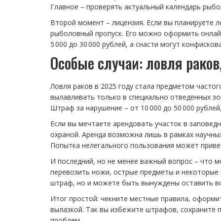
Главное – проверять актуальный календарь рыбо
Второй момент – лицензия. Если вы планируете л
рыболовный пропуск. Его можно оформить онлайн
5 000 до 30 000 рублей, а снасти могут конфисков
Особые случаи: ловля раков
Ловля раков в 2025 году стала предметом часто
вылавливать только в специально отведённых зон
Штраф за нарушение – от 10 000 до 50 000 рубле
Если вы мечтаете арендовать участок в заповедн
охраной. Аренда возможна лишь в рамках научных
Попытка нелегального пользования может привес
И последний, но не менее важный вопрос – что 
перевозить ножи, острые предметы и некоторые в
штраф, но и можете быть вынуждены оставить вс
Итог простой: чекните местные правила, оформи
вылазкой. Так вы избежите штрафов, сохраните 
проблем.