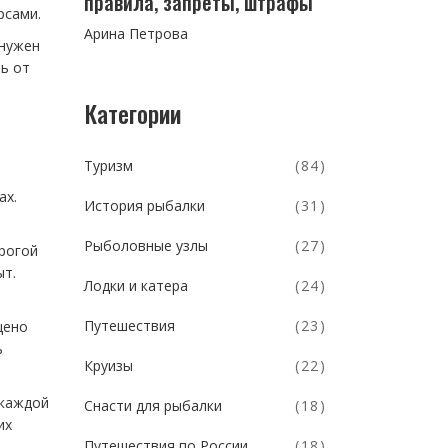
правила, запреты, штрафы
рсами.
Арина Петрова
 нужен
ь от
Категории
Туризм
(84)
ах.
История рыбалки
(31)
Рыболовные узлы
(27)
трогой
ыт.
Лодки и катера
(24)
Путешествия
(23)
щено
ь
Круизы
(22)
 каждой
Снасти для рыбалки
(18)
их
Путешествия по России
(18)