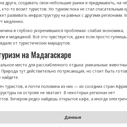
на друга, создавать свои небольшие рынки и придумывать, на ч
, кто-то возит туристов. Но туризм пока не стал спасательным 
жет развивать инфраструктуру на равных с другими регионами. 
ут медленно.
ичина в глубоко укоренившихся проблемах: слабая экономика,
м и медициной. Всё это чувствуется, даже если просто гуляешь
вдали от туристических маршрутов.
туризм на Мадагаскаре
еальное место для расслабленного отдыха: уникальные животны
. Природа тут действительно потрясающая, но стоит быть гото
е найдете.
яч туристов, и почти половина из них — из соседних стран Африк
руктуры на острове не хватает. В некоторых регионах нет
тов. Вечером редко найдешь открытое кафе, а иногда электрич
Данные