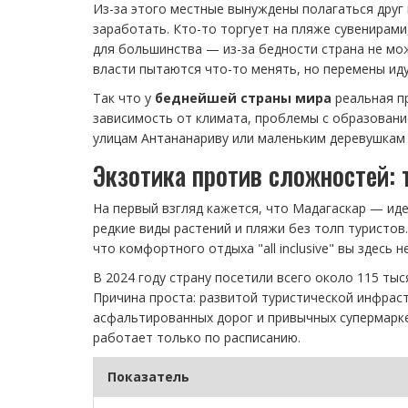
Из-за этого местные вынуждены полагаться друг 
заработать. Кто-то торгует на пляже сувенирами
для большинства — из-за бедности страна не мо
власти пытаются что-то менять, но перемены ид
Так что у
беднейшей страны мира
реальная пр
зависимость от климата, проблемы с образование
улицам Антананариву или маленьким деревушкам 
Экзотика против сложностей: 
На первый взгляд кажется, что Мадагаскар — ид
редкие виды растений и пляжи без толп туристов
что комфортного отдыха "all inclusive" вы здесь н
В 2024 году страну посетили всего около 115 тыс
Причина проста: развитой туристической инфраст
асфальтированных дорог и привычных супермарке
работает только по расписанию.
Показатель