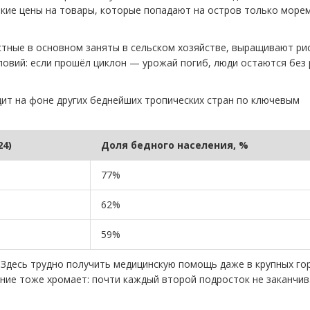
окие цены на товары, которые попадают на остров только морем
стные в основном заняты в сельском хозяйстве, выращивают рис
условий: если прошёл циклон — урожай погиб, люди остаются без
дит на фоне других беднейших тропических стран по ключевым
24)
Доля бедного населения, %
77%
62%
59%
Здесь трудно получить медицинскую помощь даже в крупных го
ание тоже хромает: почти каждый второй подросток не заканчи