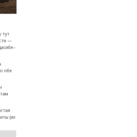
у тут
ости —
дасибе–
.
по обе
и
стам
истая
иты (их