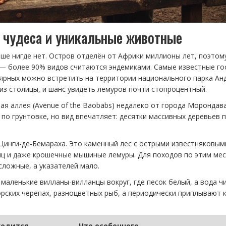
е чудеса и уникальные животные
ьше нигде нет. Остров отделён от Африки миллионы лет, поэтом
 — более 90% видов считаются эндемиками. Самые известные г
лярных можно встретить на территории национального парка Ан
из столицы, и шанс увидеть лемуров почти стопроцентный.
я аллея (Avenue of the Baobabs) недалеко от города Морондава
 по грунтовке, но вид впечатляет: десятки массивных деревьев 
инги-де-Бемараха. Это каменный лес с острыми известняковым
тиц и даже крошечные мышиные лемуры. Для походов по этим ме
ложные, а указателей мало.
 маленькие вилланы-вилланцы вокруг, где песок белый, а вода ч
рских черепах, разноцветных рыб, а периодически приплывают к
ходится
Что особенного