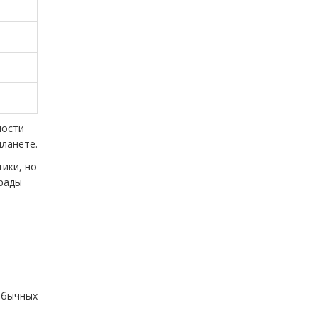
ности
планете.
ики, но
 рады
обычных