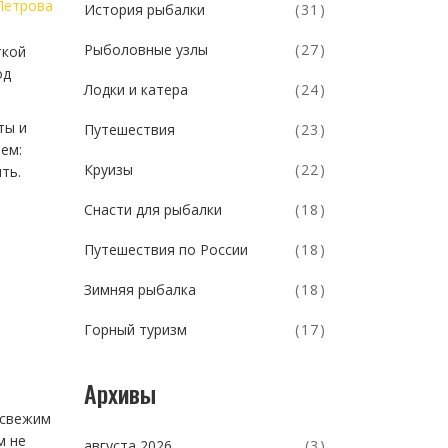
Петрова
История рыбалки
(31)
Рыболовные узлы
(27)
ткой
од
Лодки и катера
(24)
ты и
Путешествия
(23)
ем:
Круизы
(22)
ть.
Снасти для рыбалки
(18)
Путешествия по России
(18)
Зимняя рыбалка
(18)
Горный туризм
(17)
Архивы
 свежим
м не
августа 2026
(3)