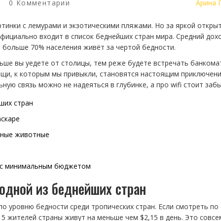
0 Комментарии
Арина 
ртинки с лемурами и экзотическими пляжами. Но за яркой откры
официально входит в список беднейших стран мира. Средний дох
а больше 70% населения живёт за чертой бедности.
льше вы уедете от столицы, тем реже будете встречать банкома
ещи, к которым мы привыкли, становятся настоящим приключени
ую связь можно не надеяться в глубинке, а про wifi стоит забы
ших стран
аскаре
льные животные
й с минимальным бюджетом
одной из беднейших стран
по уровню бедности среди тропических стран. Если смотреть по
 5 жителей страны живут на меньше чем $2,15 в день. Это совсе