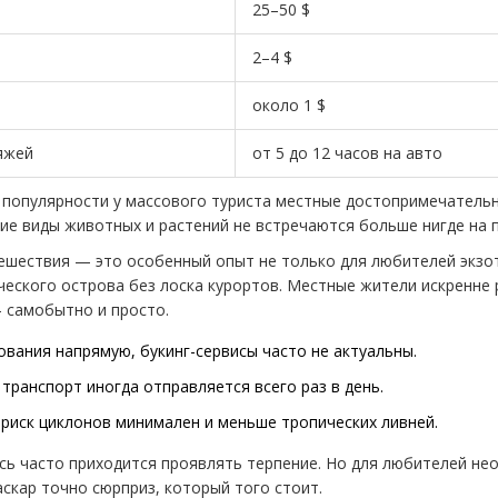
25–50 $
2–4 $
около 1 $
яжей
от 5 до 12 часов на авто
ой популярности у массового туриста местные достопримечатель
гие виды животных и растений не встречаются больше нигде на 
ешествия — это особенный опыт не только для любителей экзот
ического острова без лоска курортов. Местные жители искренне
— самобытно и просто.
вания напрямую, букинг-сервисы часто не актуальны.
транспорт иногда отправляется всего раз в день.
 риск циклонов минимален и меньше тропических ливней.
сь часто приходится проявлять терпение. Но для любителей не
кар точно сюрприз, который того стоит.