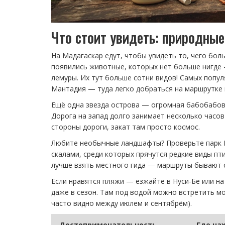
Что стоит увидеть: природны
На Мадагаскар едут, чтобы увидеть то, чего бол
появились животные, которых нет больше нигде
лемуры. Их тут больше сотни видов! Самых попу
Мантадия — туда легко добраться на маршрутке 
Ещё одна звезда острова — огромная бабобабова
Дорога на запад долго занимает несколько часов
стороны дороги, закат там просто космос.
Любите необычные ландшафты? Проверьте парк Ц
скалами, среди которых прячутся редкие виды п
лучше взять местного гида — маршруты бывают с
Если нравятся пляжи — езжайте в Нуси-Бе или на
даже в сезон. Там под водой можно встретить мо
часто видно между июлем и сентябрём).
Достопримечательность
Где на