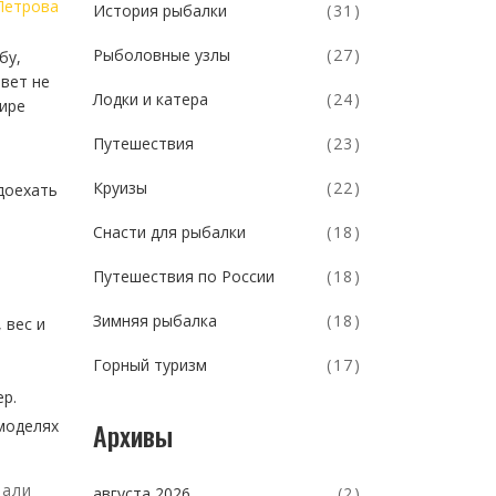
Петрова
История рыбалки
(31)
Рыболовные узлы
(27)
бу,
твет не
Лодки и катера
(24)
мире
Путешествия
(23)
Круизы
(22)
доехать
Снасти для рыбалки
(18)
Путешествия по России
(18)
Зимняя рыбалка
(18)
 вес и
Горный туризм
(17)
ер.
Архивы
 моделях
дали
августа 2026
(2)