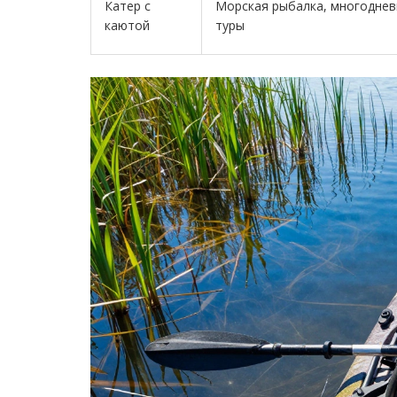
Катер с
Морская рыбалка, многодне
каютой
туры