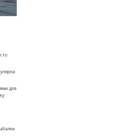
асто
пулярна
иями для
ку
рыбалки