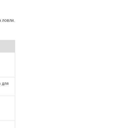
 ловли.
 для