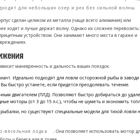
дходят для небольших озер и рек без сильной волны.
корпус сделан целиком из металла (чаще всего алюминия) или
рее ходят и лучше держат волну. Однако их сложнее перевозить
прицепным устройством. Они занимают много места в гараже и
вреждениях.
ижения
ависит маневренность и дальность ваших поездок.
иант. Идеально подходят для ловли осторожной рыбы в заводи
. Вы быстро устанете, если придется преодолевать течение.
ным двигателем (ПЛД). Позволяют быстро добираться до удал
ые моторы (от 3 до 15 л.с.), чтобы не шуметь и экономить топ
рыбалки, но существуют специальные модели для тихой ловли 
о-вёсельная лодка
. Она позволяет использовать мотор д
боты у берега или в траве.