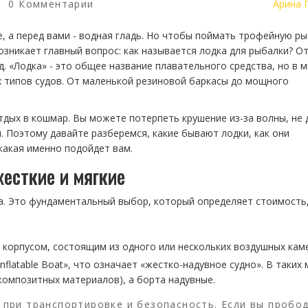
0 Комментарии
Арина 
ке, а перед вами - водная гладь. Но чтобы поймать трофейную ры
озникает главный вопрос: как называется лодка для рыбалки? О
д. «Лодка» - это общее название плавательного средства, но в 
 типов судов. От маленькой резиновой баркасы до мощного
дых в кошмар. Вы можете потерпеть крушение из-за волны, не 
и. Поэтому давайте разберемся, какие бывают лодки, как они
 какая именно подойдет вам.
есткие и мягкие
а. Это фундаментальный выбор, который определяет стоимость,
м корпусом, состоящим из одного или нескольких воздушных кам
flatable Boat», что означает «жестко-надувное судно». В таких
композитных материалов), а борта надувные.
 при транспортировке и безопасность. Если вы пробо