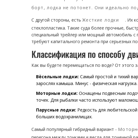
борт, лодка не потонет. Они идеально по
С другой стороны, есть
Жесткие лодки
. Их 
стеклопластика. Такие суда более прочные, быст
специальный трейлер или мощный автомобиль с 
требуют капитального ремонта при серьезных по
Классификация по способу дв
Как вы будете перемещаться по воде? От этого з
Вёсельные лодки:
Самый простой и тихий вар
зарослях камыша. Минус - физическая нагрузка
Моторные лодки:
Оснащены подвесным лодоч
точек. Для рыбалки часто используют маломощн
Парусные лодки:
Редкость для любительской 
больших водохранилищах.
Самый популярный гибридный вариант -
Моторн
перегона между точками и весла для точечной ра