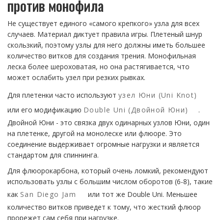
против монофила
Не существует единого «самого крепкого» узла для всех
случаев. Материал диктует правила игры. Плетеный шнур
скользкий, поэтому узлы для него должны иметь большее
количество витков для создания трения. Монофильная
леска более шероховатая, но она растягивается, что
может ослабить узел при резких рывках.
Для плетенки часто используют
узел Юни (Uni Knot)
или его модификацию
Double Uni (Двойной Юни)
.
Двойной Юни - это связка двух одинарных узлов Юни, один
на плетенке, другой на монолеске или флюоре. Это
соединение выдерживает огромные нагрузки и является
стандартом для спиннинга.
Для флюорокарбона, который очень ломкий, рекомендуют
использовать узлы с большим числом оборотов (6-8), такие
как
San Diego Jam
или тот же Double Uni. Меньшее
количество витков приведет к тому, что жесткий флюор
прорежет сам себя при нагрузке.