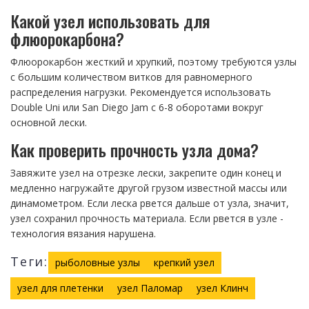
Какой узел использовать для
флюорокарбона?
Флюорокарбон жесткий и хрупкий, поэтому требуются узлы
с большим количеством витков для равномерного
распределения нагрузки. Рекомендуется использовать
Double Uni или San Diego Jam с 6-8 оборотами вокруг
основной лески.
Как проверить прочность узла дома?
Завяжите узел на отрезке лески, закрепите один конец и
медленно нагружайте другой грузом известной массы или
динамометром. Если леска рвется дальше от узла, значит,
узел сохранил прочность материала. Если рвется в узле -
технология вязания нарушена.
Теги:
рыболовные узлы
крепкий узел
узел для плетенки
узел Паломар
узел Клинч