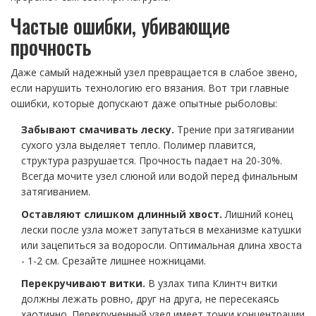
Частые ошибки, убивающие
прочность
Даже самый надежный узел превращается в слабое звено,
если нарушить технологию его вязания. Вот три главные
ошибки, которые допускают даже опытные рыболовы:
Забывают смачивать леску.
Трение при затягивании
сухого узла выделяет тепло. Полимер плавится,
структура разрушается. Прочность падает на 20-30%.
Всегда мочите узел слюной или водой перед финальным
затягиванием.
Оставляют слишком длинный хвост.
Лишний конец
лески после узла может запутаться в механизме катушки
или зацепиться за водоросли. Оптимальная длина хвоста
- 1-2 см. Срезайте лишнее ножницами.
Перекручивают витки.
В узлах типа Клинтч витки
должны лежать ровно, друг на друга, не пересекаясь
хаотично. Перекрученный узел имеет точки концентрации