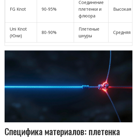
Соединение
FG Knot
90-95%
плетенки и
Высокая
флюора
Uni Knot
Плетеные
80-90%
Средняя
(Юни)
шнуры
Специфика материалов: плетенка