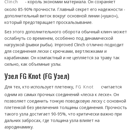
Clinch
- король экономии материала. Он сохраняет
около 85-90% прочности. Главный секрет его надежности -
дополнительный виток вокруг основной линии («ушко»),
который предотвращает проскальзывание.
Без этого дополнительного оборота обычный клинч может
ослабнуть со временем, особенно под динамической
нагрузкой (рывки рыбы). Improved Clinch отлично подходит
для соединения лески с крючками, вертлюжками и
карабинами. Он компактный и не цепляется за траву так
сильно, как объемные узлы.
Узел FG Knot (FG Узел)
Для тех, кто использует плетенку,
FG Knot
считается
одним из самых прочных соединений «леска к леске». Он
позволяет соединить тонкую поводковую леску с основной
плетенкой без увеличения толщины соединения. Прочность
такого узла достигает 90-95%, что критически важно при
дальних забросах, где толщина узла влияет на
аэродинамику.