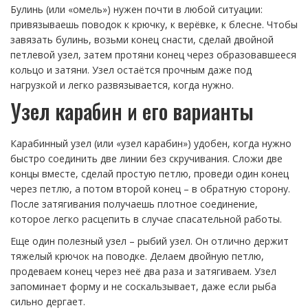
Булинь (или «омель») нужен почти в любой ситуации:
привязываешь поводок к крючку, к верёвке, к блесне. Чтобы
завязать булинь, возьми конец снасти, сделай двойной
петлевой узел, затем протяни конец через образовавшееся
кольцо и затяни. Узел остаётся прочным даже под
нагрузкой и легко развязывается, когда нужно.
Узел карабин и его варианты
Карабинный узел (или «узел карабин») удобен, когда нужно
быстро соединить две линии без скручивания. Сложи две
концы вместе, сделай простую петлю, проведи один конец
через петлю, а потом второй конец – в обратную сторону.
После затягивания получаешь плотное соединение,
которое легко расцепить в случае спасательной работы.
Еще один полезный узел – рыбий узел. Он отлично держит
тяжелый крючок на поводке. Делаем двойную петлю,
продеваем конец через неё два раза и затягиваем. Узел
запоминает форму и не соскальзывает, даже если рыба
сильно дергает.