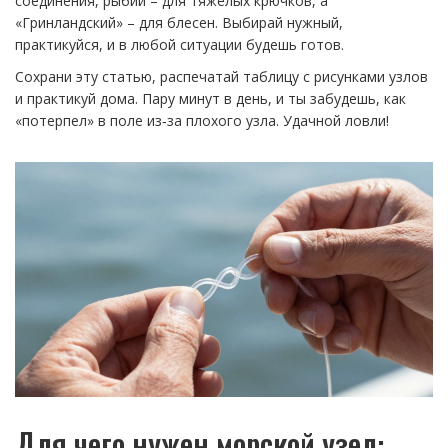
соединения, рыбий – для тяжелых крючков, а
«Гринландский» – для блесен. Выбирай нужный,
практикуйся, и в любой ситуации будешь готов.
Сохрани эту статью, распечатай таблицу с рисунками узлов
и практикуй дома. Пару минут в день, и ты забудешь, как
«потерпел» в поле из‑за плохого узла. Удачной ловли!
Для чего нужен морской узел: