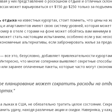
здавая у них представление о роскошном отдыхе и отличных склон
ассах может варьироваться от $150 до $250 только за подъемни
ь отдыха
на известных курортах, стоит помнить, что цены на ж
иц и апартаментов имеют свою систему уровней, которая может
омер в отеле с горами на фоне может обойтись вам минимум в 
о может стать настоящим испытанием, особенно если у вас неск
 экономичные альтернативы, если забронировать жилье за пред
— все это, безусловно, добавляет привлекательности курортам
. Интересно, что многие соперники выявляют секретные способы
ы
или заранее оплаченные пакеты, которые часто могут сэконом
ное планирование может сократить расходы на отд
ортах."
а лыжах в США, не обязательно тратить целое состояние. Секр
нить удачу, находя различные акции и скидки. Наверняка, у каж