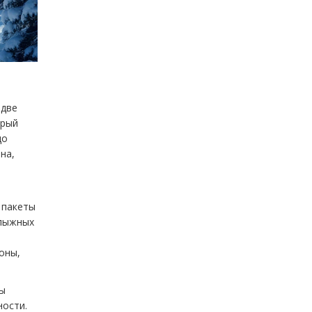
 две
орый
до
на,
 пакеты
 лыжных
оны,
бы
ности.