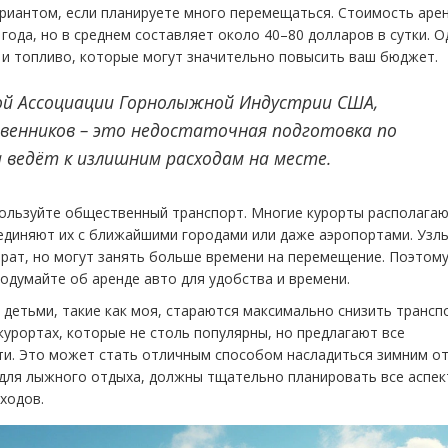
иантом, если планируете много перемещаться. Стоимость аре
года, но в среднем составляет около 40–80 долларов в сутки. 
а и топливо, которые могут значительно повысить ваш бюджет.
ой Ассоциации Горнолыжной Индустрии США,
енников – это недостаточная подготовка по
 ведёт к излишним расходам на месте.
пользуйте общественный транспорт. Многие курорты располага
диняют их с ближайшими городами или даже аэропортами. Узл
ат, но могут занять больше времени на перемещение. Поэтому,
одумайте об аренде авто для удобства и времени.
 детьми, такие как моя, стараются максимально снизить транс
курортах, которые не столь популярны, но предлагают все
ти. Это может стать отличным способом насладиться зимним о
 для лыжного отдыха, должны тщательно планировать все аспе
ходов.