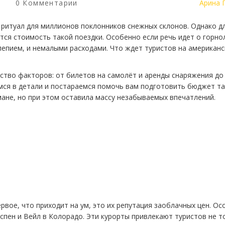
0 Комментарии
Арина 
й ритуал для миллионов поклонников снежных склонов. Однако д
ся стоимость такой поездки. Особенно если речь идет о горн
лепием, и немалыми расходами. Что ждет туристов на американс
тво факторов: от билетов на самолёт и аренды снаряжения до
имся в детали и постараемся помочь вам подготовить бюджет та
ане, но при этом оставила массу незабываемых впечатлений.
рвое, что приходит на ум, это их репутация заоблачных цен. О
Аспен и Вейл в Колорадо. Эти курорты привлекают туристов не т