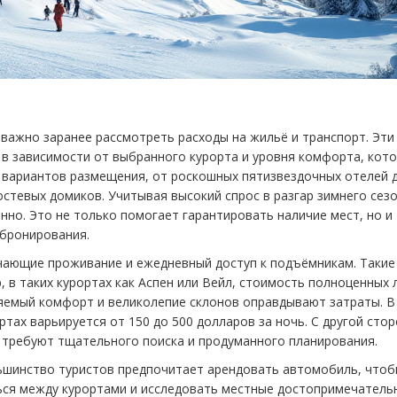
важно заранее рассмотреть расходы на жильё и транспорт. Эти
 в зависимости от выбранного курорта и уровня комфорта, кот
 вариантов размещения, от роскошных пятизвездочных отелей 
стевых домиков. Учитывая высокий спрос в разгар зимнего сезо
но. Это не только помогает гарантировать наличие мест, но и
 бронирования.
чающие проживание и ежедневный доступ к подъёмникам. Такие
, в таких курортах как Аспен или Вейл, стоимость полноценных
ляемый комфорт и великолепие склонов оправдывают затраты. В
тах варьируется от 150 до 500 долларов за ночь. С другой стор
и требуют тщательного поиска и продуманного планирования.
льшинство туристов предпочитает арендовать автомобиль, что
ся между курортами и исследовать местные достопримечатель