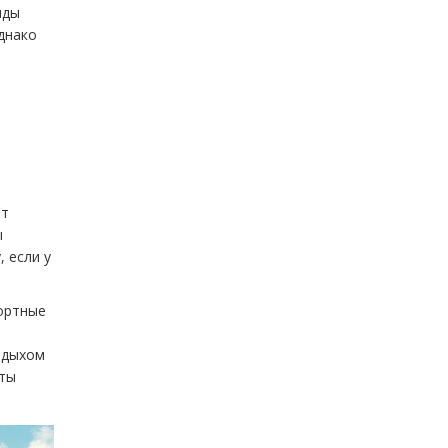
нды
Однако
ют
ы
 если у
портные
тдыхом
кты