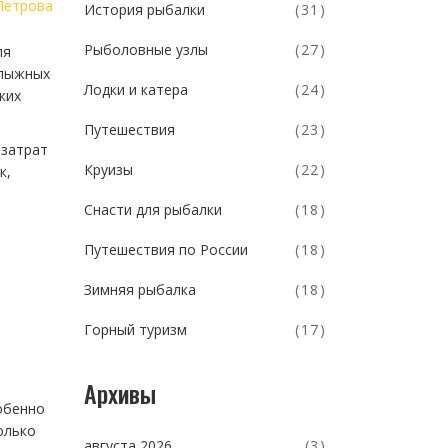
Петрова
История рыбалки
(31)
Рыболовные узлы
(27)
ля
олыжных
Лодки и катера
(24)
ких
Путешествия
(23)
 затрат
Круизы
(22)
к,
Снасти для рыбалки
(18)
Путешествия по России
(18)
Зимняя рыбалка
(18)
Горный туризм
(17)
Архивы
собенно
олько
августа 2026
(3)