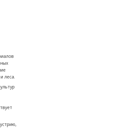
риалов
ьных
ние
и леса.
культур
ствует
дустрию,