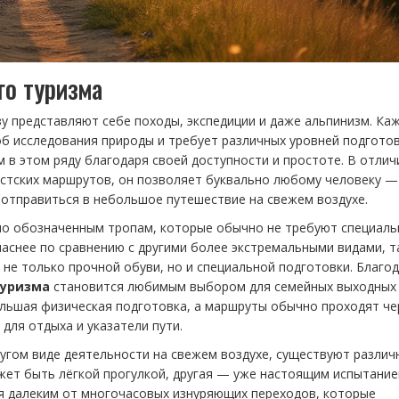
го туризма
зу представляют себе походы, экспедиции и даже альпинизм. Ка
об исследования природы и требует различных уровней подготов
 в этом ряду благодаря своей доступности и простоте. В отлич
стских маршрутов, он позволяет буквально любому человеку —
отправиться в небольшое путешествие на свежем воздухе.
и по обозначенным тропам, которые обычно не требуют специаль
паснее по сравнению с другими более экстремальными видами, 
 не только прочной обуви, но и специальной подготовки. Благо
туризма
становится любимым выбором для семейных выходных
ольшая физическая подготовка, а маршруты обычно проходят че
 для отдыха и указатели пути.
ругом виде деятельности на свежем воздухе, существуют различ
ожет быть лёгкой прогулкой, другая — уже настоящим испытание
ётся далеким от многочасовых изнуряющих переходов, которые