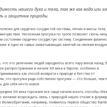
димость нашего духа и тела, так же как вода или хл
ль и защитник природы.
олезен для сердечно-сосудистой системы, легких и массы тела,
амочувствие. Несложная прогулка по тропе позволит сжечь нен
м состоянии сердечно-сосудистую систему. Соединение физичес
кинг в одно из самых захватывающих занятий на свежем воздухе
ь, что это увлечение людей зародилось всего пару веков назад.
е распространение в начале XIX века в Европе, особенно в
ринимались как способ возврата к природе и бегства от
ли, что прогулка ради собственно прогулки — это больше, чем 
ь для себя нечто новое.
ередине XIX века горожане все чаще начали искать способы сбе
о желание возрождать связь с природой нашло отклик в форми
В Великобритании, например, появилось первое общество Rambl