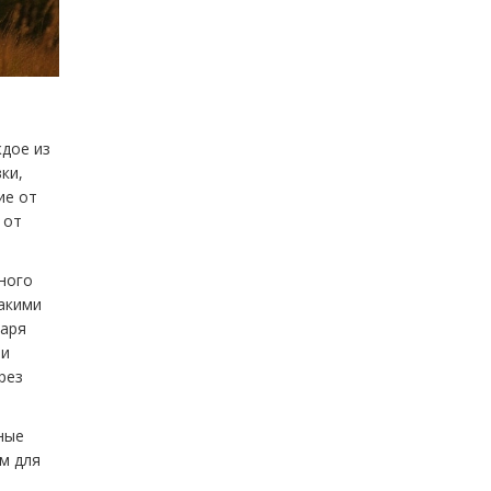
ждое из
ки,
ие от
 от
ного
такими
даря
 и
рез
ные
м для