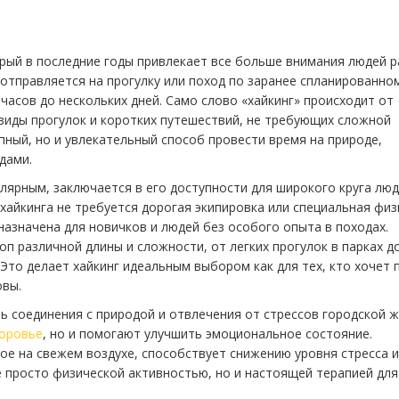
орый в последние годы привлекает все больше внимания людей 
 отправляется на прогулку или поход по заранее спланированно
часов до нескольких дней. Само слово «хайкинг» происходит от
е виды прогулок и коротких путешествий, не требующих сложной
пный, но и увлекательный способ провести время на природе,
дами.
лярным, заключается в его доступности для широкого круга люд
 хайкинга не требуется дорогая экипировка или специальная фи
азначена для новичков и людей без особого опыта в походах.
п различной длины и сложности, от легких прогулок в парках д
Это делает хайкинг идеальным выбором как для тех, кто хочет 
овы.
 соединения с природой и отвлечения от стрессов городской ж
оровье
, но и помогают улучшить эмоциональное состояние.
ое на свежем воздухе, способствует снижению уровня стресса и
е просто физической активностью, но и настоящей терапией для