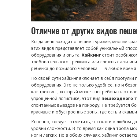
Отличие от других видов пеше
Когда речь заходит о пешем туризме, многие сра
этих видов представляет собой уникальный спос
оборудования и опыта.
Хайкинг
стоит особняком
требовательного треккинга или сложных альпини
ребенка до пожилого человека — в любое время 
По своей сути хайкинг включает в себя прогулк
оборудования. Это не только удобнее, но и безо
как треккинг, который может потребовать от вас
упрощенной логистике, этот вид
пешеходного 
спонтанных выездов на природу. Не требуется б
красивые и обустроенные зоны, где есть и скамьи
Конечно, следует отметить, что как и в любом д
уровни сложности. В то время как одна тропа м
ног и легких. Но в обоих случаях, хайкинг оста