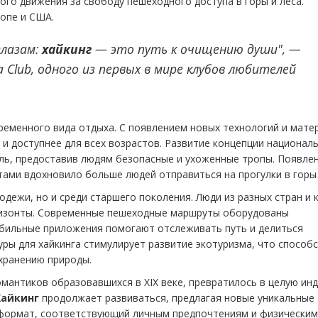
ого движения за свободу пешеходного доступа в горы и леса.
опе и США.
глазам:
хайкинг
— это путь к очищению души", —
 Club, одного из первых в мире клубов любителей
ременного вида отдыха. С появлением новых технологий и мате
е и доступнее для всех возрастов. Развитие концепции национал
ль, предоставив людям безопасные и ухоженные тропы. Появле
ами вдохновило больше людей отправиться на прогулки в горы 
дежи, но и среди старшего поколения. Люди из разных стран и 
ризонты. Современные пешеходные маршруты оборудованы
бильные приложения помогают отслеживать путь и делиться
ры для хайкинга стимулирует развитие экотуризма, что способ
хранению природы.
мантиков образовавшихся в XIX веке, превратилось в целую ин
Хайкинг
продолжает развиваться, предлагая новые уникальные
 формат, соответствующий личным предпочтениям и физическим