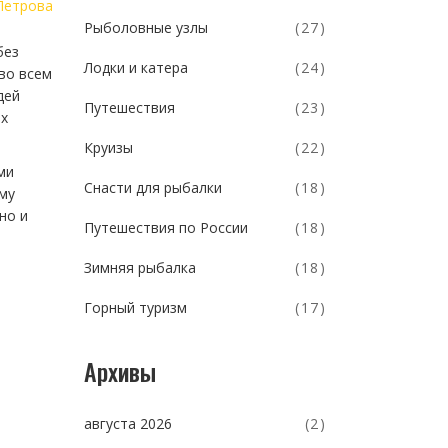
Петрова
Рыболовные узлы
(27)
без
Лодки и катера
(24)
во всем
дей
Путешествия
(23)
их
Круизы
(22)
ми
Снасти для рыбалки
(18)
ому
но и
Путешествия по России
(18)
Зимняя рыбалка
(18)
Горный туризм
(17)
Архивы
августа 2026
(2)