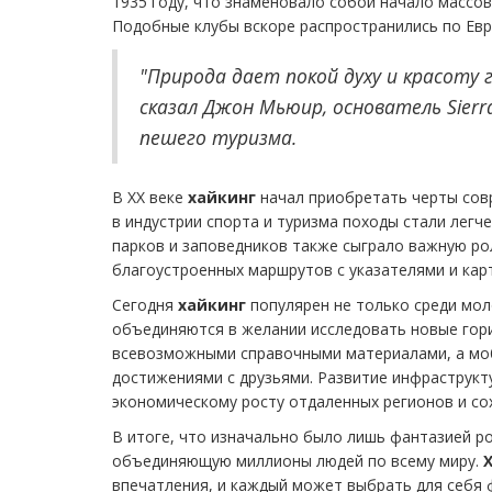
1935 году, что знаменовало собой начало массов
Подобные клубы вскоре распространились по Евр
"Природа дает покой духу и красоту 
сказал Джон Мьюир, основатель Sierra
пешего туризма.
В XX веке
хайкинг
начал приобретать черты сов
в индустрии спорта и туризма походы стали легч
парков и заповедников также сыграло важную ро
благоустроенных маршрутов с указателями и карт
Сегодня
хайкинг
популярен не только среди моло
объединяются в желании исследовать новые го
всевозможными справочными материалами, а мо
достижениями с друзьями. Развитие инфраструкту
экономическому росту отдаленных регионов и со
В итоге, что изначально было лишь фантазией ро
объединяющую миллионы людей по всему миру.
впечатления, и каждый может выбрать для себя