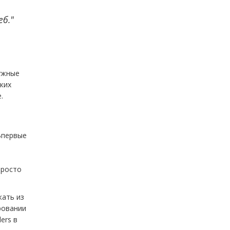
еб."
ужные
ких
.
 Впервые
просто
жать из
ровании
ers в