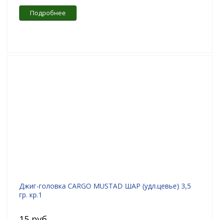
Подробнее
Джиг-головка CARGO MUSTAD ШАР (удл.цевье) 3,5
гр. кр.1
15 руб.