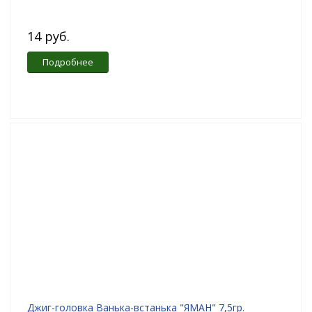
14 руб.
Подробнее
Джиг-головка Ванька-встанька "ЯМАН" 7,5гр.