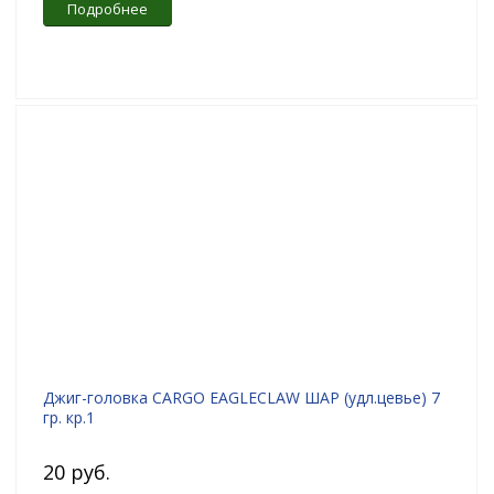
Подробнее
Джиг-головка CARGO EAGLECLAW ШАР (удл.цевье) 7
гр. кр.1
20 руб.