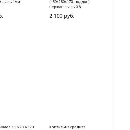
0 сталь 1мм
(480х280х170, поддон)
нержав.сталь 0,8
б.
2 100 руб.
малая 380х280х170
Коптильня средняя