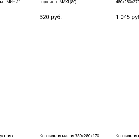
пыт-МИНИ"
горючего MAXI (80)
480х280х27
320 руб.
1 045 ру
усная с
Коптильня малая 380х280х170
Коптильня 