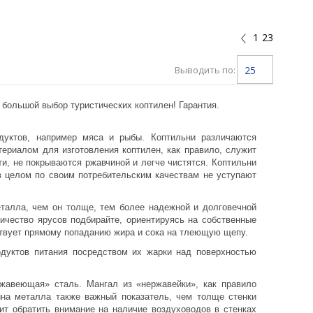
1
23
Выводить по:
25
 большой выбор туристических коптилен! Гарантия.
одуктов, например мяса и рыбы. Коптильни различаются
ериалом для изготовления коптилен, как правило, служит
и, не покрываются ржавчиной и легче чистятся. Коптильни
в целом по своим потребительским качествам не уступают
талла, чем он толще, тем более надежной и долговечной
ичество ярусов подбирайте, ориентируясь на собственные
ствует прямому попаданию жира и сока на тлеющую щепу.
одуктов питания посредством их жарки над поверхностью
ржавеющая» сталь. Мангал из «нержавейки», как правило
ина металла также важный показатель, чем толще стенки
ит обратить внимание на наличие воздуховодов в стенках