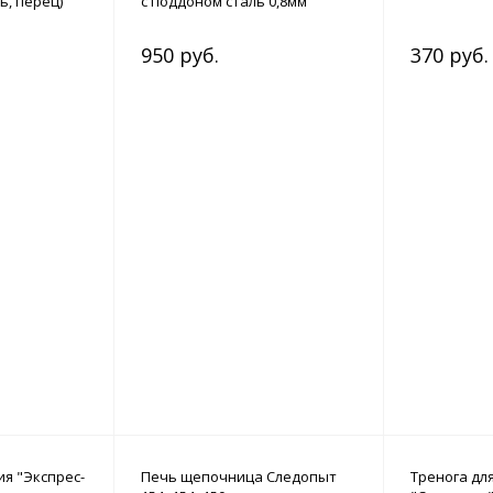
ь, перец)
с поддоном сталь 0,8мм
950 руб.
370 руб.
ия "Экспрес-
Печь щепочница Следопыт
Тренога дл