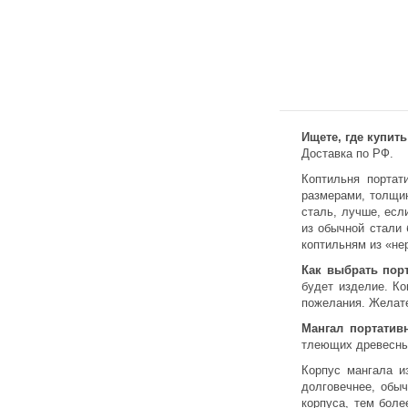
Ищете, где купит
Доставка по РФ.
Коптильня портат
размерами, толщин
сталь, лучше, есл
из обычной стали 
коптильням из «не
Как выбрать пор
будет изделие. Ко
пожелания. Желате
Мангал портатив
тлеющих древесны
Корпус мангала и
долговечнее, обы
корпуса, тем боле