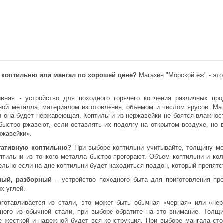
ь коптильню или мангал по хорошей цене?
Магазин "Морской ёж" - это
ивная - устройство для походного горячего копчения различных пр
ой металла, материалом изготовления, объемом и числом ярусов. Мат
и она будет нержавеющая. Коптильни из нержавейки не боятся влажност
быстро ржавеют, если оставлять их подолгу на открытом воздухе, но 
ржавейки».
тативную коптильню?
При выборе коптильни учитывайте, толщину ме
птильни из тонкого металла быстро прогорают. Объем коптильни и кол
льно если на дне коптильни будет находиться поддон, который препят
ный, разборный
– устройство походного быта для приготовления пр
х углей.
зготавливается из стали, это может быть обычная «черная» или «не
чного из обычной стали, при выборе обратите на это внимание. Толщ
е жесткой и надежной будет вся конструкция. При выборе мангала сто