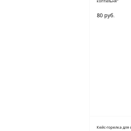
коптильня"
80 руб.
Кейс-горелка для 