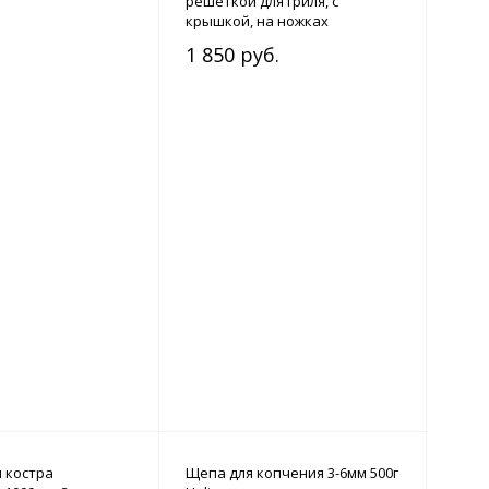
решеткой для гриля, с
крышкой, на ножках
(22х39х23)
1 850 руб.
я костра
Щепа для копчения 3-6мм 500г