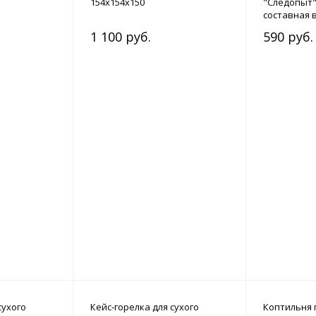
154x154x150
"Следопыт" 
составная 
1 100 руб.
590 руб.
сухого
Кейс-горелка для сухого
Коптильня 