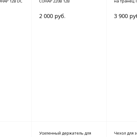
НАР 12В DC
СОНАР 220В 12В
на транец Т
2 000 руб.
3 900 ру
Усиленный держатель для
Чехол для 