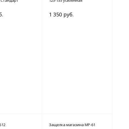
X Стандарт
125-155 усиленная
б.
1 350 руб.
512
Защелка магазина МР-61