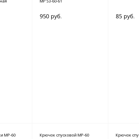
нная
МР 53-60-61
950 руб.
85 руб.
и МР-60
Крючок спусковой МР-60
Крючок спу