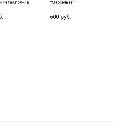
й метал.пряжка
"Марсельез"
б.
600 руб.