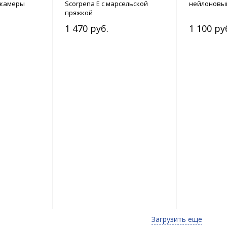
з камеры
Scorpena E с марсельской
нейлоновы
пряжкой
1 470 руб.
1 100 ру
Загрузить еще