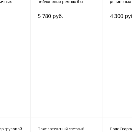
тичных
нейлоновых ремнях 6 кг
резиновых 
5 780 руб.
4 300 ру
ор грузовой
Пояс латексный светлый
Пояс Скорп