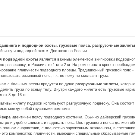
 дайвинга и подводной охоты, грузовые пояса, разгрузочные жилеты
йвингу и подводной охоте. Доставка по России.
ля подводной охоты
является важным элементом экипировки подводного 
ю развесовку, в России это 1 кг и 2 кг. На ремне часто крепят необход
лирование плавучести подводного пловцы. Традиционный грузовой пояс -
ользовать резиновый пояс, т.к. по нему не скользят груза.
кам с большим весом придутся по душе
разгрузочные жилеты
, которы
делить груза по всему телу. Внутри каждого жилета есть грузовые кар
 от 8 до 16 кг.
нативы жилету подвохи используют разгрузочную подвеску. Она состоит 
емых между собой грузовыми ремнями.
йвера
идентичен поясу подводного охотника. Обычно дайверский грузов
стро и удобно снимать и надевать пояс. Вес грузового пояса должен о
в полном снаряжении, с полностью заряженным аквалангом, в состояни
- это компенсатор плавучести, имеющий специальные сбрасываемые гр