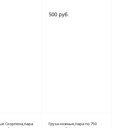
500 руб.
ые Скорпена,пара
Груза ножные,пара по 750