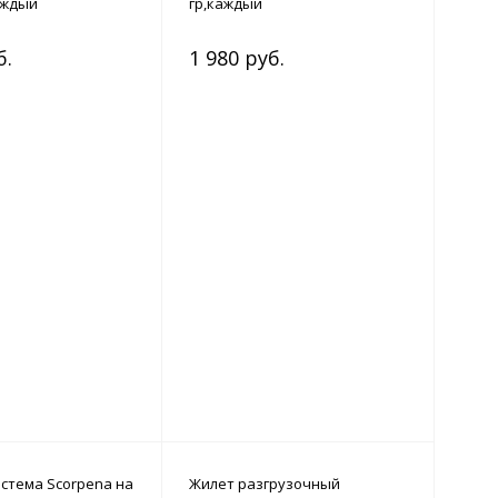
аждый
гр,каждый
б.
1 980 руб.
истема Scorpena на
Жилет разгрузочный