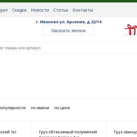
врат
Скидки
Новости
Статьи
Контакты
г. Иваново ул. Арсения, д.22/14
Заказать звонок
популярности
по имени
по цене
рский 1кг
Груз обтекаемый полумягкий
Груз свинц