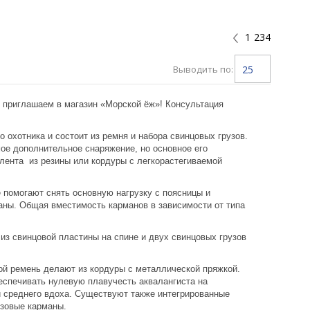
1
234
Выводить по:
25
приглашаем в магазин «Морской ёж»! Консультация
охотника и состоит из ремня и набора свинцовых грузов.
имое дополнительное снаряжение, но основное его
 лента из резины или кордуры с легкорастегиваемой
е помогают снять основную нагрузку с поясницы и
маны. Общая вместимость карманов в зависимости от типа
из свинцовой пластины на спине и двух свинцовых грузов
ой ремень делают из кордуры с металлической пряжкой.
беспечивать нулевую плавучесть аквалангиста на
и среднего вдоха. Существуют также интегрированные
узовые карманы.