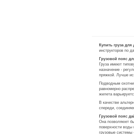
Купить груза для
инструкторов по да
Грузовой пояс д
Груза имеют типову
назначение - регу
пряжкой. Лучше исп
Подводным охотни
равномерно распре
жилета варьируется
В качестве альтер
спереди, соединя
Грузовой пояс да
Она позволяюет бы
поверхности воды 
грузовые системы 